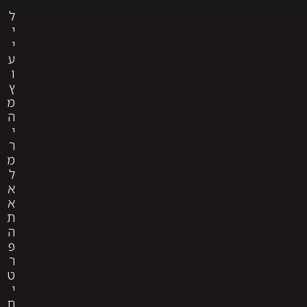
ל
י
י
ע
ו
ץ
מ
ה
י
ר
מ
ל
א
א
ת
ה
פ
ר
ט
י
ם