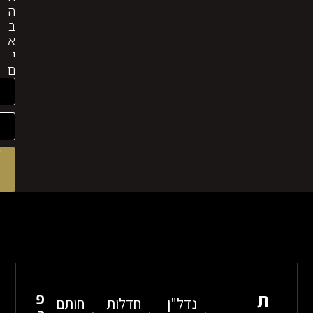
ה
ב
א
י
ם
לקבלת
ייעוץ
מהיר
שלח
פ
נדל"ן
חדלות
חותם