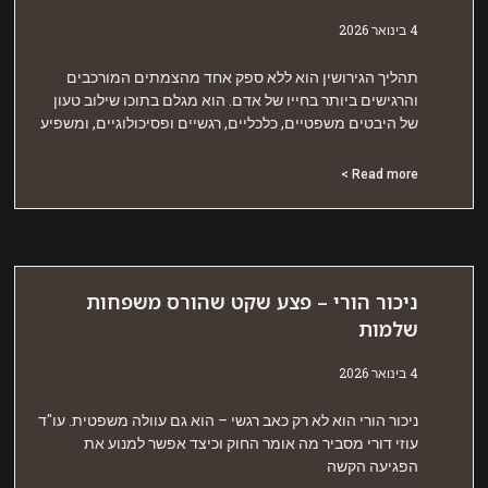
אר 2026
הליך הגירושין הוא ללא ספק אחד מהצמתים המורכבים
הרגישים ביותר בחייו של אדם. הוא מגלם בתוכו שילוב טעון
ל היבטים משפטיים, כלכליים, רגשיים ופסיכולוגיים, ומשפיע
Read more 
יכור הורי – פצע שקט שהורס משפחות
למות
אר 2026
יכור הורי הוא לא רק כאב רגשי – הוא גם עוולה משפטית. עו"ד
וזי דורי מסביר מה אומר החוק וכיצד אפשר למנוע את
פגיעה הקשה