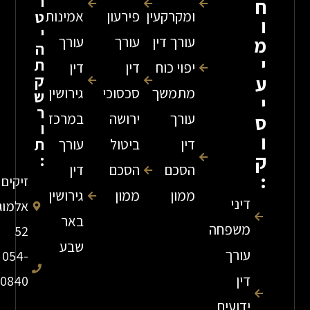
ר
ומקרקעין
פירעון
אמינות
ט
י
עורך דין
עורך
עורך
ה
ת
יפוי כוח
דין
דין
ק
מתמשך
סכסוכי
גירושין
ש
ר
עורך
ירושה
במרכז
ו
ת
דין
ביטול
עורך
:
הסכם
הסכם
דין
זיקים
ממון
ממון
גירושין
דיני
אלמוג
באר
משפחה
52
שבע
עורך
054-
דין
7840840
ידועים