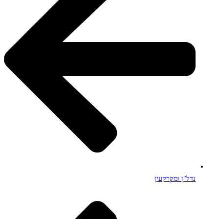
נדל"ן ומקרקעין