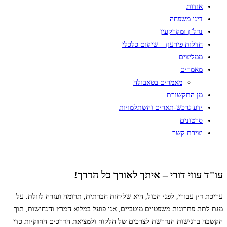
אודות
דיני משפחה
נדל"ן ומקרקעין
חדלות פירעון – שיקום כלכלי
ממליצים
מאמרים
מאמרים בטאבולה
מן התקשורת
ידע נרכש-תארים והשתלמויות
סרטונים
יצירת קשר
עו"ד עוזי דורי – איתך לאורך כל הדרך!
עריכת דין עבורי, לפני הכול, היא שליחות חברתית, תרומה ועזרה לזולת. על
מנת לתת פתרונות משפטיים מיטביים, אני פועל במלוא המרץ והנחישות, תוך
הקשבה ברגישות הנדרשת לצרכים של הלקוח ולמציאת הדרכים החוקיות כדי