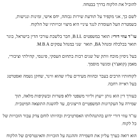
להוביל את הלקוח בדרך בבטחה.
לשם כך, אני מקפיד על תודעת שירות גבוהה, יחס אישי, זמינות ונגישות,
כשמטרת העל העומדת לנגד עיניי היא מיצוי זכויותיו של הלקוח.
עו"ד עוזי דורי
:
תואר במשפטים B.LL, חבר בלשכת עורכי הדין בישראל, בוגר
תואר בכלכלה ומנהל BA, תואר שני במנהל עסקים M.B.A.
בעל ניסיון מוכח וותק של שנים רבות בתחום העסקי, פיננסי, קהילתי וציבורי,
מאמן (קואצ'ר) ומגשר מוסמך.
לקוחותיו הרבים בעבר ובהווה מעידים עליו שהוא ווינר, שחקן נשמה ואסטרטג
בעל ראייה רחבה.
כעורך דין הוא נותן ייעוץ וליווי משפטי ללא פשרות ובשקיפות מלאה, תוך
שמירה על העקרונות המשפטיים הייצוגים, עד להשגת התוצאה המיטבית.
עו"ד עוזי דורי ידוע בהתנהלותו האסרטיבית ובהיותו לוחם צדק עבור הזכויות של
כל לקוח.
הוא רואה כערך עליון את השמירה וההגנה על הזכויות והאינטרסים של הלקוח