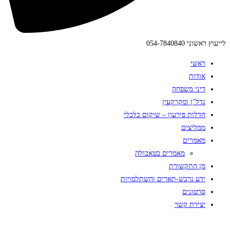
לייעוץ ראשוני 054-7840840
ראשי
אודות
דיני משפחה
נדל"ן ומקרקעין
חדלות פירעון – שיקום כלכלי
ממליצים
מאמרים
מאמרים בטאבולה
מן התקשורת
ידע נרכש-תארים והשתלמויות
סרטונים
יצירת קשר