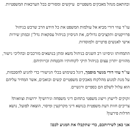
ובהתאם מנהל מאבקים משפטיים עיקשים ומסורים בכל הערכאות המשפטיות.
עו"ד עוזי דורי מביא אל עולמות המשפט את כל הידע הרב שרכש בניהול
פרויקטים ותקציבים גדולים, את הניסיון בניהול עסקאות נדל"ן ובמתן שירות
אישי לאנשים פרטיים ולמוסדות.
התמחותו וניסיונו רב השנים בניהול משא ומתן בנושאים מורכבים ובהליכי גישור,
מהווים יתרון עצום בניהול תיקי לקוחותיו והבטחת זכויותיהם.
עו"ד עוזי דורי מגשר מוסמך,
דוגל בשימוש בכלי הגישורי כדי להגיע להסכמות,
על מנת למנוע מהלקוח מאבקים משפטיים קשים וכואבים, אשר המחיר עליהם
הוא עלול לשלם הם כספיים ורגשיים.
זקוקים לייעוץ וייצוג משפטי בתחום דיני משפחה וגירושין? ירושות וצוואות?
צריכים חוות דעת משפטית בנושא דיני מקרקעין ומיסוי, הוצאה לפועל, נושא
חדלות פירעון?
אני כאן לשירותכם, כדי שתקבלו את המגיע לכם!