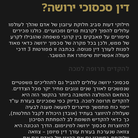
 סכסוכי ירושה?
י דעות סביב חלוקת עיזבון של אדם שהלך לעולמו
ם להפוך לקרבות מרים ומכוערים. כולנו מכירים
ים על מאבקים בין קרובי משפחה שהובילו לקרע
ש, ולכן בכל מקרה של סכסוך ירושה כדאי מאוד
לפנות לעורך דין מנוסה. בכתבה זו מפורטות 3 דרכי
 אפשריות שיפתרו את המשבר.
ים תרופה למכה
י ירושה עלולים להוביל גם לתהליכים משפטיים
ים לאורך שנים וגובים מחיר יקר מכל הצדדים.
 ההמלצה החשובה ביותר בהקשר הזה היא
ם תרופה למכה. בדיוק כפי שמכינים בעזרת עו"ד
 כוח מתמשך מייצרים למעשה מענה לבעיה
ה להיווצר בעתיד (אובדן היכולת לקבל החלטות),
אי להקדיש תשומת לב להפחתת הסיכון
רות סכסוך ירושה למינימום. הדרך הנכונה היא
שנערכת בעזרת עורך דין מיומן – צוואה
ת בחשבון גם את הרצון של האדם וגם את