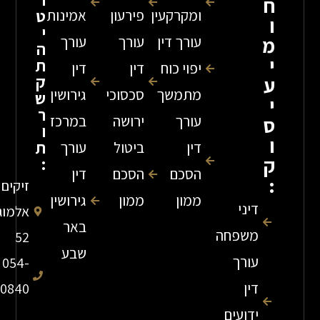
ר
ומקרקעין
פירעון
אמינות
ט
י
עורך דין
עורך
עורך
ה
ת
יפוי כוח
דין
דין
ק
מתמשך
סכסוכי
גירושין
ש
ר
עורך
ירושה
במרכז
ו
ת
דין
ביטול
עורך
:
הסכם
הסכם
דין
זיקים
ממון
ממון
גירושין
דיני
אלמוג
באר
משפחה
52
שבע
עורך
054-
דין
7840840
ידועים