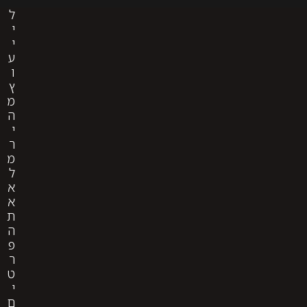
ל
י
י
ע
ו
ץ
מ
ה
י
ר
מ
ל
א
א
ת
ה
פ
ר
ט
י
ם