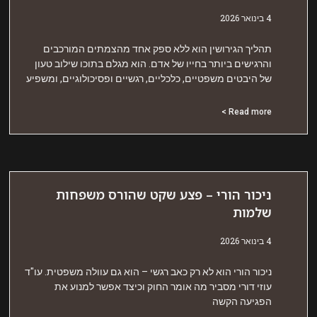
אר 2026
הליך הגירושין הוא ללא ספק אחד מהצמתים המורכבים
הרגישים ביותר בחייו של אדם. הוא מגלם בתוכו שילוב טעון
ל היבטים משפטיים, כלכליים, רגשיים ופסיכולוגיים, ומשפיע
Read more 
יכור הורי – פצע שקט שהורס משפחות
למות
אר 2026
יכור הורי הוא לא רק כאב רגשי – הוא גם עוולה משפטית. עו"ד
וזי דורי מסביר מה אומר החוק וכיצד אפשר למנוע את
פגיעה הקשה