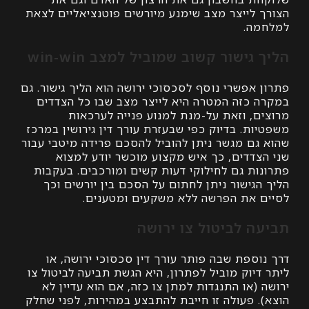
 לייצר מצב שימנע מיורשים פוטנציאליים לצאת
ה.
גישור קשוב שמוביל למצב win-win
אפשרי נוסף לסכסוכי ירושה הוא הליך גישור. גם
 כזה המטרה היא לייצר מצב שבו כל הצדדים
ם, וזאת על-מנת למנוע פנייה לערכאות
ת. בדיוק כפי שבעזרת עורך דין גירושין במרכז
גם מגשר ניתן להוביל להסכם פרידה מיטבי עבור
צדדים, כך איש מקצוע מוכשר יודע למצוא
ות גם לחילוקי דעות קשים ומורכבים. בעקבות
גישור ניתן לחתום על הסכם בין יורשים וכך
 את הפרשה ללא משקעים ומטענים.
ה לביטול צו ירושה
וספת שבה פותר עורך דין סכסוכי ירושה, או
יוק מוביל לפתרון, היא הגשת תביעה לביטול צו
(או התנגדות למתן צו כזה, אם הוא עדיין לא
. פעולה זו חייבת להתבצע במהירות, לפני שחלק