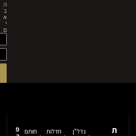
ה
ב
א
י
ם
לקבלת
ייעוץ
מהיר
שלח
פ
נדל"ן
חדלות
חותם