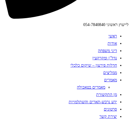
לייעוץ ראשוני 054-7840840
ראשי
אודות
דיני משפחה
נדל"ן ומקרקעין
חדלות פירעון – שיקום כלכלי
ממליצים
מאמרים
מאמרים בטאבולה
מן התקשורת
ידע נרכש-תארים והשתלמויות
סרטונים
יצירת קשר