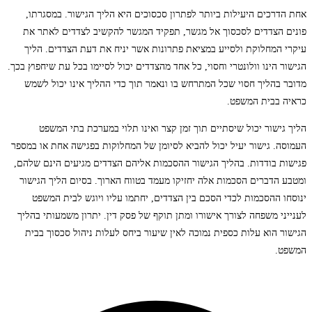
אחת הדרכים היעילות ביותר לפתרון סכסוכים היא הליך הגישור. במסגרתו,
פונים הצדדים לסכסוך אל מגשר, תפקיד המגשר להקשיב לצדדים לאתר את
עיקרי המחלוקת ולסייע במציאת פתרונות אשר יניח את דעת הצדדים. הליך
הגישור הינו וולונטרי וחסוי, כל אחד מהצדדים יכול לסיימו בכל עת שיחפוץ בכך.
מדובר בהליך חסוי שכל המתרחש בו ונאמר תוך כדי ההליך אינו יכול לשמש
כראיה בבית המשפט.
הליך גישור יכול שיסתיים תוך זמן קצר ואינו תלוי במערכת בתי המשפט
העמוסה. גישור יעיל יכול להביא לסיומן של המחלוקות בפגישה אחת או במספר
פגישות בודדות. בהליך הגישור ההסכמות אליהם הצדדים מגיעים הינם שלהם,
ומטבע הדברים הסכמות אלה יחזיקו מעמד בטווח הארוך. בסיום הליך הגישור
ינוסחו ההסכמות לכדי הסכם בין הצדדים, יחתמו עליו ויוגש לבית המשפט
לענייני משפחה לצורך אישורו ומתן תוקף של פסק דין. יתרון משמעותי בהליך
הגישור הוא עלות כספית נמוכה לאין שיעור ביחס לעלות ניהול סכסוך בבית
המשפט.