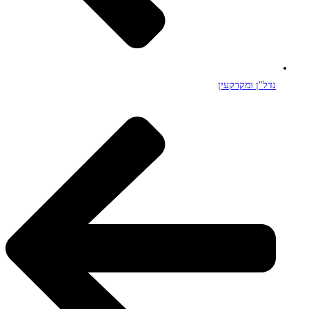
נדל"ן ומקרקעין