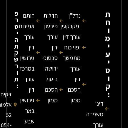
פ
נדל"ן
חדלות
חותם
ר
ומקרקעין
פירעון
אמינות
ט
י
עורך דין
עורך
עורך
ה
ת
יפוי כוח
דין
דין
ק
מתמשך
סכסוכי
גירושין
ש
ר
עורך
ירושה
במרכז
ו
ת
דין
ביטול
עורך
:
הסכם
הסכם
דין
זיקים
ממון
ממון
גירושין
דיני
אלמוג
באר
משפחה
52
שבע
עורך
054-