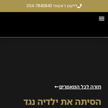
לייעוץ ראשוני 054-7840840
רקעין
ים והשתלמויות
 – שיקום כלכלי
 לכל המאמרים
תה את ילדיה נגד