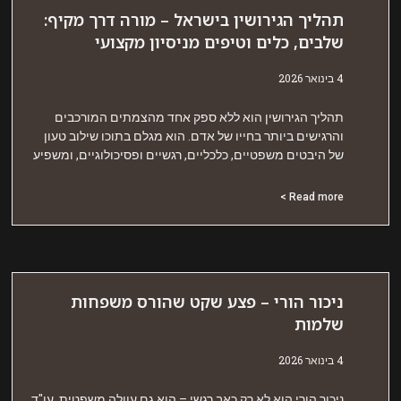
הליך הגירושין בישראל – מורה דרך מקיף:
לבים, כלים וטיפים מניסיון מקצועי
אר 2026
הליך הגירושין הוא ללא ספק אחד מהצמתים המורכבים
הרגישים ביותר בחייו של אדם. הוא מגלם בתוכו שילוב טעון
ל היבטים משפטיים, כלכליים, רגשיים ופסיכולוגיים, ומשפיע
Read more 
יכור הורי – פצע שקט שהורס משפחות
למות
אר 2026
יכור הורי הוא לא רק כאב רגשי – הוא גם עוולה משפטית. עו"ד