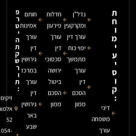
פ
נדל"ן
חדלות
חותם
ר
ומקרקעין
פירעון
אמינות
ט
י
עורך דין
עורך
עורך
ה
ת
יפוי כוח
דין
דין
ק
מתמשך
סכסוכי
גירושין
ש
ר
עורך
ירושה
במרכז
ו
ת
דין
ביטול
עורך
:
הסכם
הסכם
דין
זיקים
ממון
ממון
גירושין
דיני
אלמוג
באר
משפחה
52
שבע
עורך
054-