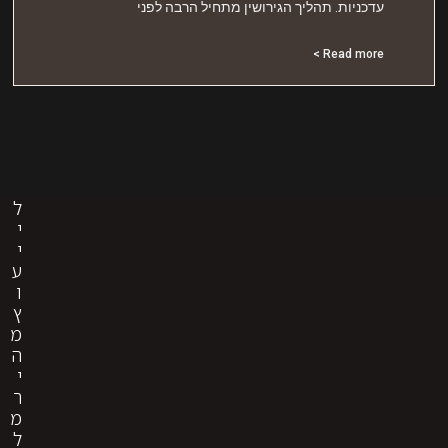
דכניות. תהליך הגירושין מתחיל הרבה לפני
Read more 
ל
י
י
ע
ו
ץ
מ
ה
י
ר
מ
ל