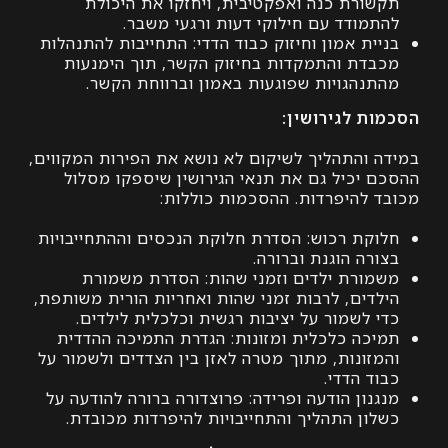
ורת כנה ואפקטיבית, ויחזקו את היכולת
מודד עם חילוקי דעות ורגעי משבר.
ית אמון וחיזוק כבוד הדדי: התחייבות להתנהלות
דת והתמקדות בחיזוק הקשר, תוך הימנעות
נהגויות שפוגעות באמון וברווחת הקשר.
ת לגירושין:
 והתהליך לשיקום לא נושא את הפירות המקווים,
 יכיל גם את תנאי הגירושין שיספקו מסלול
 להיפרדות. ההסכמות כוללות:
קת רכוש: הסדרת חלוקת הנכסים וההתחייבויות
רה הוגנת וברורה.
ורת ילדים וזמני שהות: הסדרת משמורת
דים, לרבות זמני שהות ואחריות הורית משותפת,
 לשמור על יציבות רגשית וכלכלית לילדים.
כה כלכלית ומזונות: הגדרת התמיכה ההדדית
זונות, מתוך מטרה לאזן בין הצדדים ולשמור על
ד הדדי.
נון הודעה ופרידה: פרוצדורה ברורה להודעה על
ון התהליך והתחייבויות להיפרדות מכובדת.