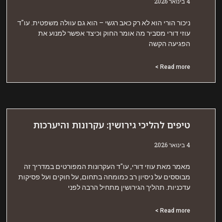
אר 2026
יכור הורי הוא לא רק כאב רגשי – הוא גם עוולה משפטית. עו"ד
וזי דורי מסביר מה אומר החוק וכיצד אפשר למנוע את
פגיעה הקשה
Read more 
יפים להליכי גירושין: עקרונות והיערכות
אר 2026
אמר מאת עוזי דורי, עו"ד העקרונות המפורטים במדריך זה
בוססים על ניסיון רב כמומחה בתחום, על חוקים ועל פסיקות
דכניות. תהליך הגירושין מתחיל הרבה לפני
Read more 