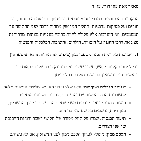
מאמר מאת עוזי דורי, עו"ד
העקרונות המפורטים במדריך זה מבוססים על ניסיון רב כמומחה בתחום, על
חוקים ועל פסיקות עדכניות. תהליך הגירושין מתחיל הרבה לפני החתימה על
המסמכים, ואי-היערכות אליו עלולה להיות כרוכה בעלויות גבוהות. מדריך זה
מציג את דרכי ההגנה על הזכויות, הילדים, והיציבות הכלכלית והנפשית.
1. היערכות מקדימה ותכנון משפטי נכון (טיפים להתנהלות התא המשפחתי)
כדי למנוע תקלות מראש, חשוב ששני בני הזוג ינקטו בפעולות הבאות כבר
בראשית חיי הנישואין או בשלב מוקדם ככל הניתן:
שליטה כלכלית ושקיפות:
ודאו שלשני בני הזוג יש שליטה ונגישות מלאה
לחשבונות הבנק המשותפים והנפרדים, לרבות חשבונות עסקיים.
רישום נכסים:
ודאו כי נכסים משמעותיים הנרכשים במהלך הנישואין,
כגון דירה, נרשמים על שם שני בני הזוג.
תיעוד הכנסות:
שמרו על תיוק מסודר של תלושי השכר ודוחות ההכנסה
של שני הצדדים.
הסכם ממון:
מומלץ לערוך הסכם ממון לפני הנישואין. אם לא עשיתם