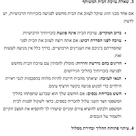
3. שאלת עזיבת הבית המשותף
אם אחד מבני הזוג שוקל לעזוב את הבית מחשש לפגיעה בזכויותיו הרכושיות, יש
לדעת:
ברוב המקרים
, עזיבת הבית
אינה פוגעת
בזכויותיך הרכושיות.
עזיבה לפני הסדרת רכוש:
אם אתה רוצה לעזוב את הבית לפני
שהסדרתם ביניכם את העניינים הרכושיים, בדרך כלל אין מניעה לעשות
זאת.
חריגים בהם נדרשת זהירות:
מומלץ להמתין עם עזיבת הבית מחשש
לפגיעה בזכויותיך בהליכי הגירושים.
תנאי לעזיבה:
יציאתך מהבית חייבת להיות מלווה בהסכמות לגבי ראיית
הילדים כדי למנוע פגיעה בקשר הרציף עימם.
חשש מבריחת נכסים:
אם החשש שלך הוא שברגע שתפתחו בהליך
המשפטי הצד השני עלול להבריח כספים, כדאי לשקול לפנות לבית
המשפט ולבקש להוציא צווים זמניים שיעזרו לך להקפיא את המצב הקיים
ולשמור על הנכסים.
4. עיתוי פתיחת ההליך ובחירת מסלול