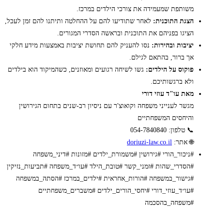
משותפת שמעמידה את צורכי הילדים במרכז.
הצגת התוכנית:
לאחר שתודיעו להם על ההחלטה ותיתנו להם זמן לעכל,
הציגו בפניהם את התוכנית ובראשה הסדרי המגורים.
יציבות ובהירות:
נסו להעניק להם תחושת יציבות באמצעות מידע חלקי
אך ברור, בהתאם לגילם.
פוקוס על הילדים:
גשו לשיחה רגועים ומאוזנים, כשהמיקוד הוא בילדים
ולא ברגשותיכם.
מאת עו"ד עוזי דורי
מגשר לענייני משפחה וקואוצ'ר עם ניסיון רב-שנים בתחום הגירושין
והיחסים המשפחתיים
📞 טלפון: 054-7840840
🌐 אתר:
doriuzi-law.co.il
#ניכור_הורי #גירושין #משמורת_ילדים #מזונות #דיני_משפחה
#הסדרי_שהות #זמני_קשר #טובת_הילד #עו״ד_משפחה #תביעות_נזיקין
#גישור_במשפחה #הורות_אחראית #ילדים_במרכז #הסתה_במשפחה
#עו״ד_עוזי_דורי #יחסי_הורים_ילדים #משברים_משפחתיים
#משפחה_בהסכמה