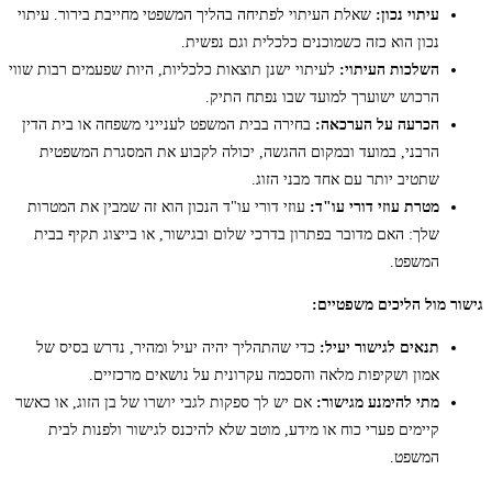
עיתוי נכון:
שאלת העיתוי לפתיחה בהליך המשפטי מחייבת בירור. עיתוי
נכון הוא כזה כשמוכנים כלכלית וגם נפשית.
השלכות העיתוי:
לעיתוי ישנן תוצאות כלכליות, היות שפעמים רבות שווי
הרכוש ישוערך למועד שבו נפתח התיק.
הכרעה על הערכאה:
בחירה בבית המשפט לענייני משפחה או בית הדין
הרבני, במועד ובמקום ההגשה, יכולה לקבוע את המסגרת המשפטית
שתטיב יותר עם אחד מבני הזוג.
מטרת עוזי דורי עו"ד:
עוזי דורי עו"ד הנכון הוא זה שמבין את המטרות
שלך: האם מדובר בפתרון בדרכי שלום ובגישור, או בייצוג תקיף בבית
המשפט.
גישור מול הליכים משפטיים:
תנאים לגישור יעיל:
כדי שהתהליך יהיה יעיל ומהיר, נדרש בסיס של
אמון ושקיפות מלאה והסכמה עקרונית על נושאים מרכזיים.
מתי להימנע מגישור:
אם יש לך ספקות לגבי יושרו של בן הזוג, או כאשר
קיימים פערי כוח או מידע, מוטב שלא להיכנס לגישור ולפנות לבית
המשפט.