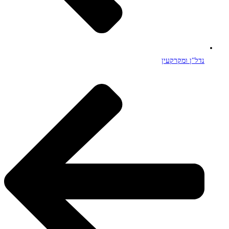
נדל"ן ומקרקעין