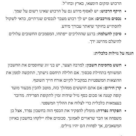
הרכוש ומקום הימצאו, בארץ ובחו"ל.
היקף הרכוש:
יש לאסוף מידע גם על הרכוש שאינו רשום על שמך.
נכסים מורכבים:
אם יש לך רכוש מעבר לנכסים שגרתיים, כדאי לשקול
להסתייע בחוקר שיאתר עבורך מידע.
סיכון להעלמה:
ברגע שההליכים ייפתחו, המסמכים החשובים עלולים
להיעלם מהישג ידך.
הגנה על נזילות כלכלית:
חשש מחסימת חשבון:
למרבה הצער, יש בני זוג שחוסמים את החשבון
המשותף בתחילת סכסוך. אם חלילה תיחסם גישתך, תתקשה לממן את
ההוצאות המשפטיות במקביל לקיום אורח חייך השוטף.
קרן חירום:
אם אתם חוששים ממהלך כזה, מוטב להכין מבעוד מועד
קופה קטנה או סכום כסף נזיל שיהיה זמין לתקופת הפרידה. מדובר
בעצמאות כלכלית כדי לצלוח את ההליך המשפטי.
הפקדה נפרדת:
מומלץ להפקיד את הכסף הזה בחשבון נפרד, אצל בן
משפחה או חבר שראויים לאמונך. סכומים אלה יילקחו בחשבון באיזון
המשאבים, אך לפחות הם יהיו נזילים.