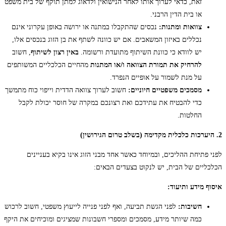
זאת, כדאי לערוך אותו לאחר הנישואין ולדאוג למתן תוקף של בית משפט
או בית הדין הרבני.
צוואות ומתנות:
נכסים שהתקבלו במתנה או ירושה באופן עקרוני אינם
נכללים באיזון המשאבים. אם יש כוונה לשתף את בן הזוג בנכסים אלו,
יש לוודא כי כוונת השיתוף מתועדת ורשומה.
באין רצון לשיתוף
, חשוב
להרחיק את תמורת הצוואה ו/או המתנות
מהחיים הכלכליים המשותפים
על מנת לשמור על אופיים הנפרד.
מסמכים משפטיים חיוניים:
חשוב לערוך צוואה הדדית וייפוי כוח מתמשך
כדי להבטיח את עתידכם ואת רצונכם במקרה של חוסר יכולת לקבל
החלטות.
2. היערכות כלכלית מקדימה (בשלב טרום הגירושין)
לפני פתיחת ההליכים, ובמיוחד כאשר אחד מבני הזוג אינו בקיא בעניינים
הכלכליים של הבית, יש לנקוט בצעדים הבאים:
איסוף מידע ותיעוד:
חשיבות:
לפני הגשת תביעה, ואף לפני פנייה לייעוץ משפטי, חשוב לרכוש
כמה שיותר מידע, מסמכים ומספרי חשבונות שמציגים ומוכיחים את היקף