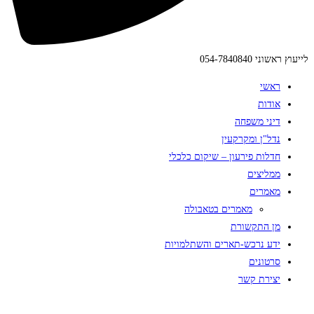
לייעוץ ראשוני 054-7840840
ראשי
אודות
דיני משפחה
נדל"ן ומקרקעין
חדלות פירעון – שיקום כלכלי
ממליצים
מאמרים
מאמרים בטאבולה
מן התקשורת
ידע נרכש-תארים והשתלמויות
סרטונים
יצירת קשר