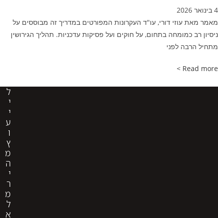
זי דורי, עו"ד העקרונות המפורטים במדריך זה מבוססים על
מומחה בתחום, על חוקים ועל פסיקות עדכניות. תהליך הגירושין
 לפני
ל
י
י
ע
ו
ץ
מ
ה
י
ר
מ
ל
א