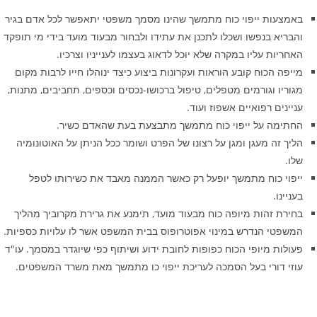
 ייפוי כוח מתמשך שהינו מסמך משפטי יתאפשר לכל אדם בגיר
נפשו ושכלו לתכנן את עתידו ולבחור מבעוד מועד בידי מי תופקד
עליו במקרה שלא יוכל לדאוג בעצמו לענייניו וצרכיו.
וח קובע הוראות ועקרונות ביצוע כיצד ינוהלו חייו לרבות מקום
גורמים מטפלים, טיפול ברכושו-נכסים וכספים, תחביבים, מתנות,
רפואיים אשפוז ועוד.
על ייפוי כוח מתמשך מתבצעת בעת שהאדם כשיר.
מעגן ומגן על רצונו של הפרט ושומר ככל הניתן על האוטונומיה
וח מתמשך יופעל רק כאשר הממנה מאבד את כשירותו לטפל
ות מיופה כוח מבעוד מועד, תימנע את גרירת מקרוביך מהליך
נדרש במינוי אפוטרופוס בבית המשפט אשר לו עלויות כספיות.
יופי הכוח כפופות לחובת ידוע ושיתוף כפי שיוגדר במסמך. עו"ד
רי בעל הסמכה לעריכת ייפוי כו מתמשך מאת משרד המשפטים.