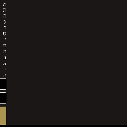
א
ת
ה
פ
ר
ט
י
ם
ה
ב
א
י
ם
לקבלת
ייעוץ
מהיר
שלח