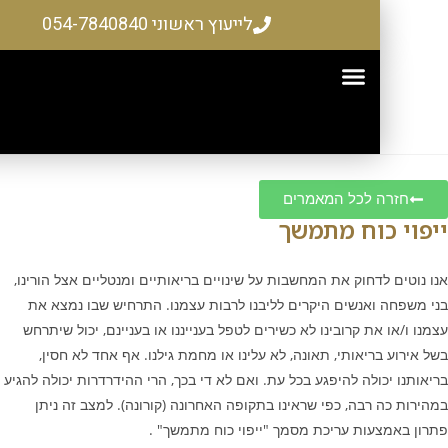
לייעוץ ראשוני 054-7840840
 לכל המאמרים
כוח מתמשך
דחוק את המחשבות על שינויים בריאותיים ומנטליים אצל הורינו,
אנשים היקרים לליבנו לרבות עצמנו. התרחיש שבו נמצא את
ת קרובינו לא כשירים לטפל בענייננו או בעניינם, יכול שיתרחש
ריאותי, תאונה, לא עלינו או מחמת גילנו. אף אחד לא חסין,
ולה להיפגע בכל עת. ואם לא די בכך, הרי ההידרדרות יכולה להגיע
רבה, כפי שראינו בתקופה האחרונה (קורונה). למצב זה ניתן
ות עריכת מסמך "ייפוי כוח מתמשך" .