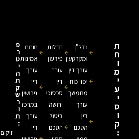
פ
נדל"ן
חדלות
חותם
ר
ומקרקעין
פירעון
אמינות
ט
י
עורך דין
עורך
עורך
ה
ת
יפוי כוח
דין
דין
ק
מתמשך
סכסוכי
גירושין
ש
ר
עורך
ירושה
במרכז
ו
ת
דין
ביטול
עורך
:
הסכם
הסכם
דין
זיקים
ממון
ממון
גירושין