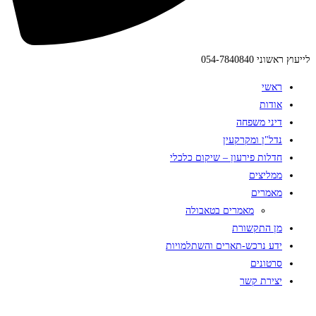
לייעוץ ראשוני 054-7840840
ראשי
אודות
דיני משפחה
נדל"ן ומקרקעין
חדלות פירעון – שיקום כלכלי
ממליצים
מאמרים
מאמרים בטאבולה
מן התקשורת
ידע נרכש-תארים והשתלמויות
סרטונים
יצירת קשר