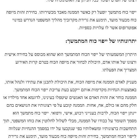
רצונו של הפרט ושומר ככל הניתן על האוטונומיה שלו.
ייפוי כוח מתמשך יופעל רק כאשר הממנה מאבד מכשירותו. בחירת זהות מיופה
כוח מבעוד מועד, תימנע את גרירת מקרוביך מהליך המשפטי הנדרש במינוי
אפוטרופוס אשר לו עלויות כספיות.
יתרונותיו של ייפוי כוח המתמשך:
היתרון המשמעותי של ייפוי הכוח המתמשך הוא שהוא מבוסס על בחירה אישית
ורצונו של אותו אדם, היכולת לבחור את מיופה הכוח בטרם קרות האירוע
המצריך את הפעלתו.
מעניק לאדם הממנה את מיופה הכוח, את היכולת לתכנן את עתידו ולנהל אותו,
באמצעות הנחיות מקדימות אותם ייקבע בעת עריכת ייפוי הכוח המתמשך.
הממנה בוחר את זהות האדם או האנשים שיטפלו בעינינו, לדוגמא אחד מילדיו או
חלק מהם או כולם, אח, אחות. הממנה קובע על פי רצונותיו את הנושאים בהם
יינתן ייפוי הכוח, לרבות בענייני רכוש, אישי, ורפואי. ייפוי כוח מתמשך הוא
מסמך השומר על כבודו של הממנה, מבלי לשלול לחלוטין את כוחו המשפטי, תוך
התחשבות ברצונותיו ומשאלותיו כפי שנקבעו על ידו במסמך ההנחיות שנלווה
לייפוי הכוח המתמשך. בחירת זהות מיופה כוח מבעוד מועד, תימנע את גרירת