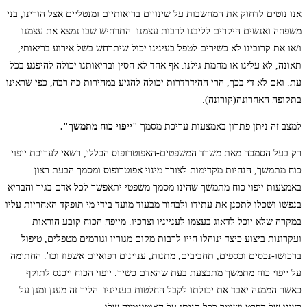
אנו נוטים לדחוק את המחשבות על שינויים בריאותיים ומנטליים אצל הורינו, בני
משפחה ואנשים היקרים לליבנו לרבות עצמנו. התרחיש שבו נמצא את עצמנו
ו/או את קרובינו לא כשירים לטפל בעינינו יכול שיתרחש בשל אירוע בריאותי,
תאונה, לא עלינו או מחמת גילנו. אף אחד לא חסין ובריאותנו יכולה להיפגע בכל
עת. ואם לא די בכך, הרי ההידרדרות יכולה להגיע במהירות כה רבה, כפי שראינו
בתקופה האחרונה(קורונה).
למצב זה ניתן פתרון באמצעות עריכת מסמך
"ייפוי כוח מתמשך".
רק בעל הסמכה מאת משרד המשפטים-האפוטרופוס הכללי, רשאי לעריכת ייפוי
כוח מתמשך, הנחיות מקדימות לצורך מינוי אפוטרופוס ומסמך הבעת רצון.
באמצעות ייפוי כוח מתמשך שהינו מסמך משפטי יתאפשר לכל אדם בגיר והבריא
בנפשו ושכלו לתכנן את עתידו ולבחור מבעוד מועד בידי מי תופקד האחריות עליו
במקרה שלא יוכל לדאוג בעצמו לענייניו וצרכיו. מייפה הכוח קובע הוראות
ועקרונות ביצוע כיצד ינוהלו חייו לרבות מקום מגוריו וגורמים מטפלים, טיפול
ברכושו-נכסים וכספים, תחביבים, מתנות, עניינים רפואיים אשפוז וכו'. החתימה
על ייפוי כוח מתמשך מתבצעת בעת שהאדם כשיר. ייפוי הכוח ייכנס לתוקף
כאשר הממנה יאבד את יכולתו לקבל החלטות בענייניו. הליך זה מעגן ומגן על