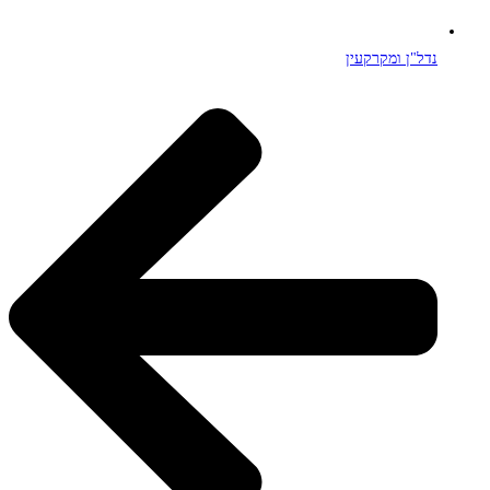
נדל"ן ומקרקעין