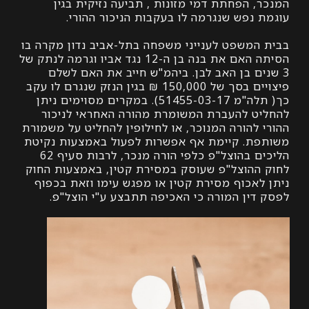
 הפחתת דמי מזונות , תביעה נזיקית בגין
 נפש שנגרמה לו בעקבות הניכור ההורי.
המשפט לענייני משפחה בתל-אביב נדון מקרה בו
הסיתה האם את בנה בן ה-12 נגד אביו וגרמה לנתק של
ים בן האב לבן. ביהמ"ש חייב את האם לשלם
פיצויים בסך של 150,000 ₪ בגין הנזק שנגרם לו עקב
כך( תלה"מ 51455-03-17). במקרים מסוימים ניתן
ט להעברת המשומרת מהורה האחראי לניכור
 להורה המנוכר, או לחילופין להחליט על משמורת
ת. קיימת אף אפשרות לפעול באמצעות נקיטת
הליכים בהוצל"פ כלפי הורה מנכר, לרבות סעיף 62
ההוצל"פ שעוסק במסירת קטין, באמצעות החוק
לאכוף מסירת קטין או מפגש עימו וזאת בכפוף
דין המורה כי האכיפה תתבצע ע"י הוצל"פ.