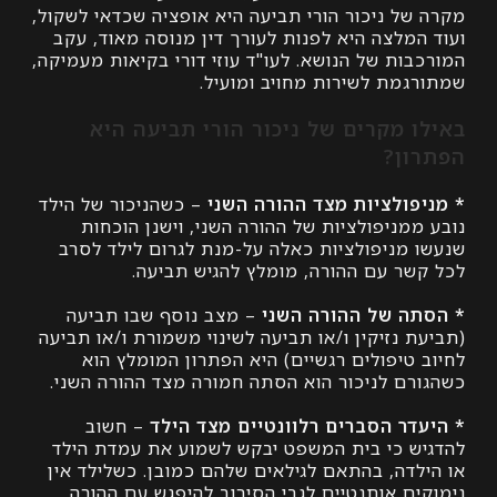
של ניכור הורי תביעה היא אופציה שכדאי לשקול,
המלצה היא לפנות לעורך דין מנוסה מאוד, עקב
ות של הנושא. לעו"ד עוזי דורי בקיאות מעמיקה,
גמת לשירות מחויב ומועיל.
 מקרים של ניכור הורי תביעה היא
ון?
פולציות מצד ההורה השני
– כשהניכור של הילד
מניפולציות של ההורה השני, וישנן הוכחות
 מניפולציות כאלה על-מנת לגרום לילד לסרב
שר עם ההורה, מומלץ להגיש תביעה.
ה של ההורה השני
– מצב נוסף שבו תביעה
 נזיקין ו/או תביעה לשינוי משמורת ו/או תביעה
 טיפולים רגשיים) היא הפתרון המומלץ הוא
רם לניכור הוא הסתה חמורה מצד ההורה השני.
דר הסברים רלוונטיים מצד הילד
– חשוב
ש כי בית המשפט יבקש לשמוע את עמדת הילד
לדה, בהתאם לגילאים שלהם כמובן. כשלילד אין
ים אותנטיים לגבי הסירוב להיפגש עם ההורה