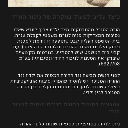
 עלינו לפעול במקרה של ניכור הורי?
הסובל מהתרחקות מצד ילדיו צריך לוודא שאלו
ת המצדיקות פניה לגורם משפטי לקבלת עזרה.
משפט העליון קבע שתופעה זו גורמת לסכנת
 הילדים מאחד ההורים ותלותו בהורה אחד), עוד
ית המשפט שיש להסתייע בגורמים מקצועיים
 את הטענות לניכור ההורי ונסיבותיו( בע"מ
632
הגשת תביעה נגד ההורה המסית את ילדיו נגד
 המנוכר, יש להסיר מהפרק סיבות אובייקטיביות
 קשורות למערכת יחסים מתעללת בין ההורה
 לבין ילדיו.
ם לטיפול בהורה הגורם ומסית לניכור
לנקוט בסנקציות כספיות שונות כלפי ההורה