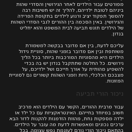
ים עבור הילדים לאחר הגירושין והסדרי שהות
 לטובת ילדיהם, להליך זה יש חשיבות רבה
 תפקוד יציב ורגוע לילדים בתקופת הפרידה
שין. באין הסכמה בין ההורים לגבי הסדרי השהות
לדים תוגש תביעה לבית המשפט והוא יחליט
 לדעת, בין אם מדובר בבקשה למשמורת
 ובין אם מדובר בזמני שהות, סוגיית גידול
ם היא מהסוגיות המורכבות ביותר בכל הליך
ים. כל החלטה שתתקבל בנדון יש בה בכדי
ע מהותית על אורך חייכם ושל ילדיכם, על
 הכלכלי, היות וזמני השהות קשורים גם לסוגיית
ת.
ר הורי תביעה
מרבית ההורים, הקשר עם הילדים הוא מרכיב
במיוחד בחייהם. האינטראקציות עם כל ילד או
מספקות נחת, מהוות הזדמנות להקנות לדור הבא
 נכונים ומאפשרות לדעת מה עובר על הילדים.
 ניכור הורי גורם לעוגמת נפש עצומה. בכל