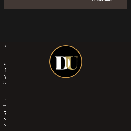
ל
י
י
ע
ו
ץ
מ
ה
י
ר
מ
ל
א
א
ת