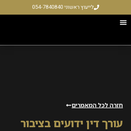
לייעוץ ראשוני 054-7840840
רקעין
ים והשתלמויות
 – שיקום כלכלי
 לכל המאמרים
ך דין ידועים בציבור