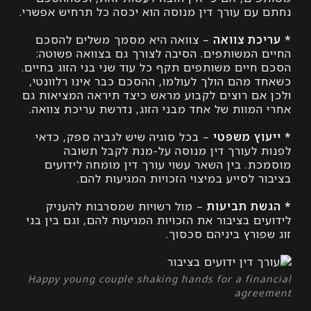
עם עורך דין מנוסה הוא יכסה כל תרחיש אפשרי.
כת צוואה
– צוואה היא מסמך משלים להסכם
 המשותפים. הסיבה לצורך גם בצוואה פשוטה:
חיים משותפים תקף כל עוד שני בני הזוג בחיים.
 מהם הולך לעולמו, ההסכם כבר אינו רלוונטי,
אם רוצים לקבוע מראש כיצד תיראה המציאות גם
המוות של אחד מבני הזוג, נדרשת עריכת צוואה.
וץ משפטי
– בכל סוגיה שיש לגביה ספק, כדאי
 לעורך דין מנוסה על-מנת לקבל תשובה
ת. בין השאר עשוי עורך דין מומחה לידועים
 לסייע במיצוי הזכויות המגיעות להם.
ת תביעות
– מול רשויות שמסרבות להעניק
ם בציבור את הזכויות המגיעות להם, וגם בין בני
ורץ ביניהם סכסוך.
Happy young couple shaking hands for a fin
agre