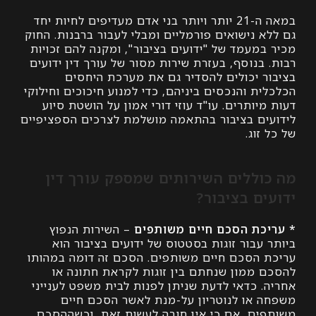
במאה ה-21 יותר ויותר בני אדם מעדיפים לחיות יחד
א נישואים פורמליים ומבלי לעבור ברבנות. החוק
במעמד של "ידועים בציבור", ומקנה להם זכויות
בנוסף, בעזרת שירות מסור של עורך דין ידועים
ר יכולים להסדיר גם את מערכת היחסים
ת והנכסים ביניהם, כדי למנוע חיכוכים וחילוקי
יותרים. עו"ד עוזי דורי אמון על הושטת סיוע
ים בציבור בהתאמה מושלמת לצרכים הספציפיים
זוג.
וללים השירותים שמספק עורך דין
ים בציבור?
כת הסכם חיים משותפים
– השירות הנפוץ
עבור זוגות בסטטוס של ידועים בציבור הוא
 הסכם חיים משותפים. הסכם זה דומה במהותו
 ממון שנחתם בין זוגות לקראת חתונה או
. כדאי לדעת שניתן לפנות לבית משפט לענייני
 או לנוטריון על-מנת לאשר הסכם חיים
ים, אם כי אין חובה לעשות זאת, וכשההסכם