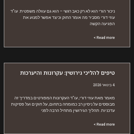
יכור הורי הוא לא רק כאב רגשי – הוא גם עוולה משפטית. עו"ד
וזי דורי מסביר מה אומר החוק וכיצד אפשר למנוע את
פגיעה הקשה
Read more 
יפים להליכי גירושין: עקרונות והיערכות
אר 2026
אמר מאת עוזי דורי, עו"ד העקרונות המפורטים במדריך זה
בוססים על ניסיון רב כמומחה בתחום, על חוקים ועל פסיקות
דכניות. תהליך הגירושין מתחיל הרבה לפני
Read more 