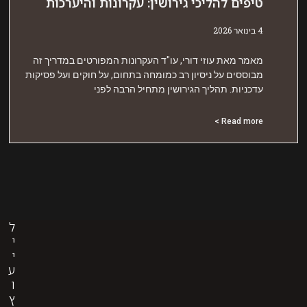
יפים להליכי גירושין: עקרונות והיערכות
אר 2026
אמר מאת עוזי דורי, עו"ד העקרונות המפורטים במדריך זה
בוססים על ניסיון רב כמומחה בתחום, על חוקים ועל פסיקות
דכניות. תהליך הגירושין מתחיל הרבה לפני
Read more 
ל
י
י
ע
ו
ץ