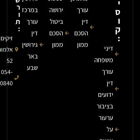
ש
ר
עורך
ירושה
במרכז
ו
ת
דין
ביטול
עורך
:
הסכם
הסכם
דין
זיקים
ממון
ממון
גירושין
דיני
אלמוג
באר
משפחה
52
שבע
עורך
054-
דין
7840840
ידועים
בציבור
ערעור
על