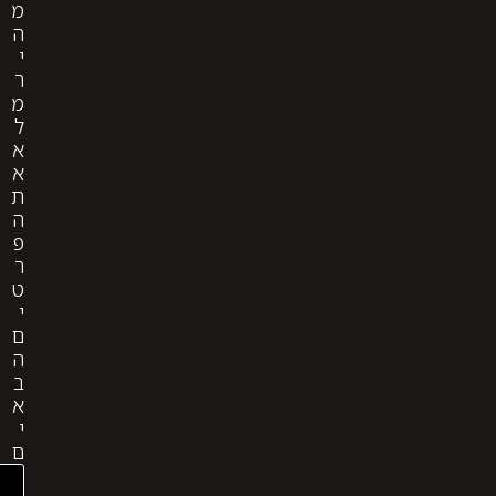
מ
ה
י
ר
מ
ל
א
א
ת
ה
פ
ר
ט
י
ם
ה
ב
א
י
ם