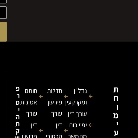
לקבלת
ייעוץ
מהיר
שלח
פ
נדל"ן
חדלות
חותם
ר
ומקרקעין
פירעון
אמינות
ט
י
עורך דין
עורך
עורך
ה
ת
יפוי כוח
דין
דין
ק
מתמשך
סכסוכי
גירושין