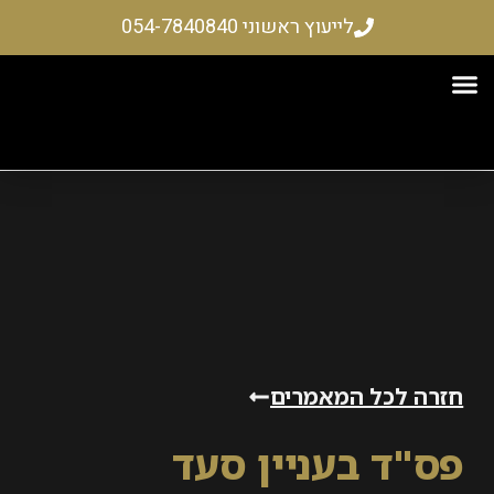
לייעוץ ראשוני 054-7840840
רקעין
ים והשתלמויות
 – שיקום כלכלי
 לכל המאמרים
ד בעניין סעד