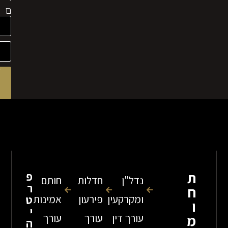
ם
לקבלת
ייעוץ
מהיר
שלח
פ
נדל"ן
חדלות
חותם
ר
ומקרקעין
פירעון
אמינות
ט
י
עורך דין
עורך
עורך
ה