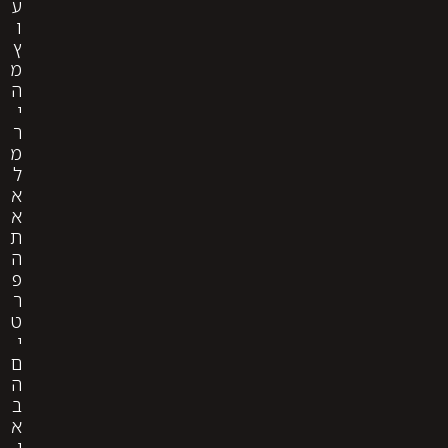
ע
ו
ץ
מ
ה
י
ר
מ
ל
א
א
ת
ה
פ
ר
ט
י
ם
ה
ב
א
י