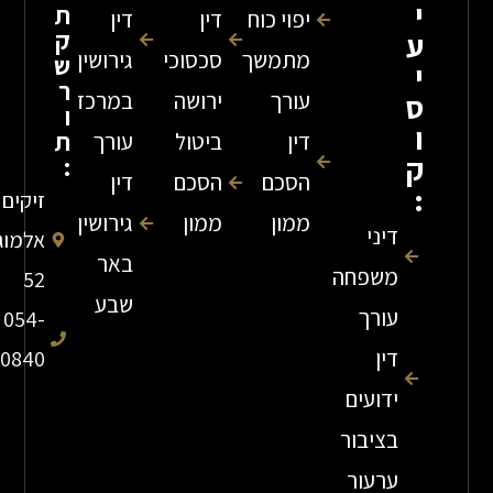
ת
יפוי כוח
דין
דין
ק
מתמשך
סכסוכי
גירושין
ש
ר
עורך
ירושה
במרכז
ו
ת
דין
ביטול
עורך
:
הסכם
הסכם
דין
זיקים
ממון
ממון
גירושין
דיני
אלמוג
באר
משפחה
52
שבע
עורך
054-
דין
7840840
ידועים
בציבור
ערעור