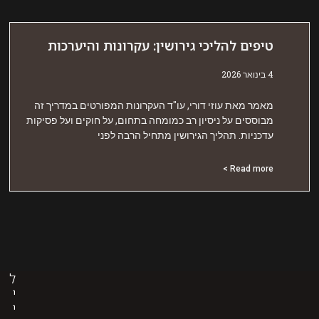
יפים להליכי גירושין: עקרונות והיערכות
אר 2026
אמר מאת עוזי דורי, עו"ד העקרונות המפורטים במדריך זה
בוססים על ניסיון רב כמומחה בתחום, על חוקים ועל פסיקות
דכניות. תהליך הגירושין מתחיל הרבה לפני
Read more 
ל
י
י