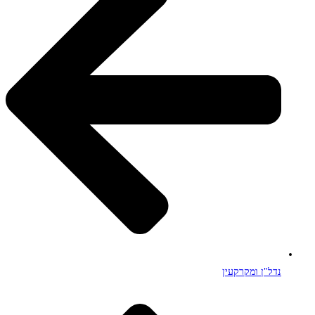
נדל"ן ומקרקעין