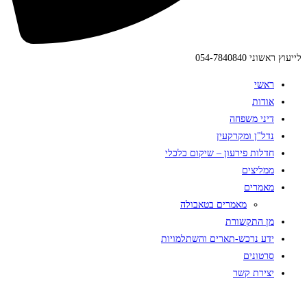
לייעוץ ראשוני 054-7840840
ראשי
אודות
דיני משפחה
נדל"ן ומקרקעין
חדלות פירעון – שיקום כלכלי
ממליצים
מאמרים
מאמרים בטאבולה
מן התקשורת
ידע נרכש-תארים והשתלמויות
סרטונים
יצירת קשר