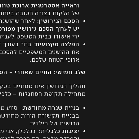
וראייה אסטרטגית ארוכת טווח
של הלקוח בצורה הטובה ביותר.
הסכם הגירושין
:
לאחר שהושגה ה
יש לערוך
הסכם גירושין מפורט,
ידי אישורו בבית המשפט לעניינ
המלצה מקצועית
: בחר בעורך 
את ההישגים המשפטיים להסכם י
ארוכי הטווח שלכם.
שלב חמישי: החיים שאחרי – הס
תהליך הגירושין אינו מסתיים בט
מתחילה תקופת הסתגלות – כלכלי
בניית שגרה מחודשת
:
סיוע מקצ
בבניית תקשורת הורית מחודשת ו
הרגשית של הילדים.
יציבות כלכלית
:
ככלכלן, אני מע
והפרדה מלאה, הם הכרח לבניית