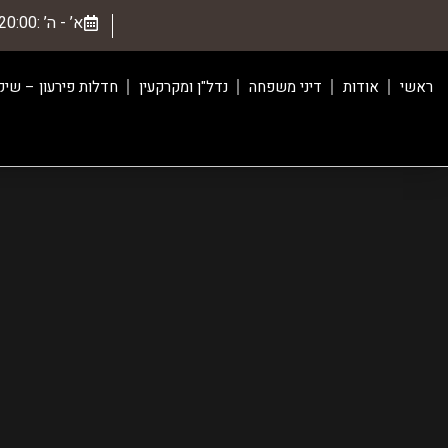
א’ - ה’ :20:00 - 08:00, ו'-09:00-13:00
ראשי
אודות
דיני משפחה
נדל"ן ומקרקעין
חדלות פירעון – שיק