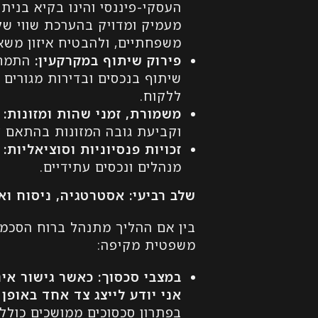
העסקי-פיננסי והינו בקיא בנית
מעמיק ומדויק בהערכת שווי של נ
משפחתיים, ולהבטיח איזון משאב
פירוק שיתוף במקרקעין
:
התמחו
שיתוף בנכסים ובדירות מגורים 
ללקוח.
משמורת, זמני שהות ומזונות
:
ה
וקביעת גובה המזונות בהתאם לצ
זכויות פנסיוניות וסוציאליות
:
ח
מנהלים ונכסים עתידיים.
שלב רביעי: אסטרטגיה, ניסוח ו
בין אם ההליך מתנהל ברוח הסכמה
משפטית מקיפה:
במצבי סכסוך
:
כאשר גישור אינ
אני יודע לייצג צד אחד באופ
בפתרון סכסוכים ממושכים כולל