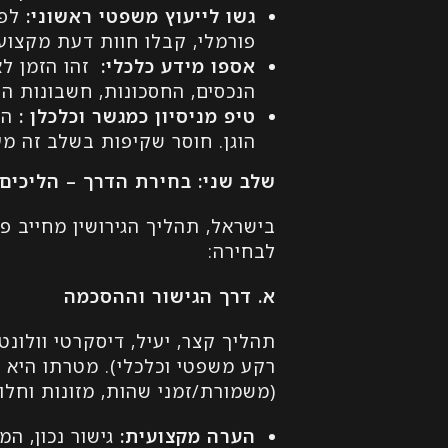
גשו לייעוץ משפטי ראשוני
:
לפנ
פורמלי, קבלו חוות דעת מקצוע
אספו מידע כלכלי:
זהו הזמן ל
הנכסים, החסכונות, חשבונות הבנ
טיפ מניסיון כמגשר וכלכלן
:
הנ
הוגן. חוסר שקיפות בשלב זה מ
שלב שני: בחירת הדרך – הליכים
בישראל, תהליך הגירושין מחייב פ
לבחירה:
א. דרך הגישור וההסכמה
תהליך קצר, יעיל, דיסקרטי וולונט
רקע משפטי וכלכלי). מטרתו היא 
(משמורת/זמני שהות, מזונות וחלו
הערה מקצועית
:
גישור נכון, המ