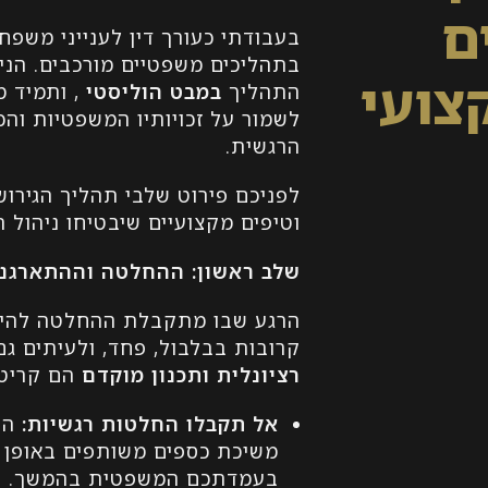
ם
בעבודתי כעורך דין לענייני משפחה,
בתהליכים משפטיים מורכבים. הני
צועי
התהליך
במבט הוליסטי
, ותמיד 
לשמור על זכויותיו המשפטיות והכ
הרגשית.
לפניכם פירוט שלבי תהליך הגירוש
וטיפים מקצועיים שיבטיחו ניהול ת
שלב ראשון: ההחלטה וההתארגנ
הרגע שבו מתקבלת ההחלטה להיפר
קרובות בבלבול, פחד, ולעיתים ג
רציונלית ותכנון מוקדם
הם קריטי
אל תקבלו החלטות רגשיות
:
הימ
משיכת כספים משותפים באופן ח
בעמדתכם המשפטית בהמשך.